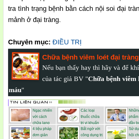
tra tình trạng bệnh bằn cách nội soi đại trà
mảnh ở đại tràng.
Chuyên mục:
ĐIỀU TRỊ
Chữa bệnh viêm loét đại tràn
Nếu bạn thấy hay thì hãy
và
để khí
của tác giả BV "
Chữa bệnh viêm l
máu
"
Ngạc nhiên
Các loại
Những
với cách
thuốc chữa
phẩm
chữa lang
trị vi khuẩn
đầy b
4 liệu pháp
Bất ngờ với
Sử dụ
ben b...
hp...
hơi ...
đơn giản
công dụng trị
hội c