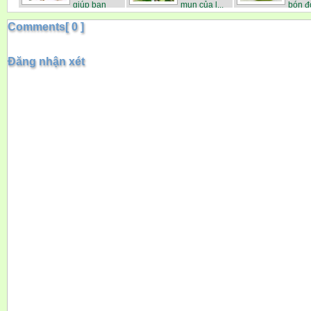
giúp bạn
mụn của l...
bón đ
kiểm ...
giả...
Comments[ 0 ]
Đăng nhận xét