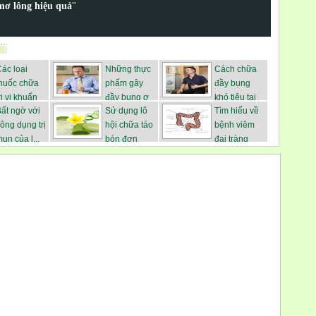
 mơ lông hiệu quả
"
ác loại
Những thực
Cách chữa
thuốc chữa
phẩm gây
đầy bụng
rị vi khuẩn
đầy bụng ợ
khó tiêu tại
ất ngờ với
Sử dụng lô
Tìm hiểu về
hơi ...
nhà...
ông dụng trị
hội chữa táo
bệnh viêm
ụn của l...
bón đơn
đại tràng
giả...
sig...