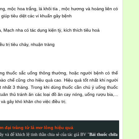
lông, mộc hoa trắng, lá khôi tía , mộc hương và hoàng liên có
giúp tiêu diệt các vi khuẩn gây bệnh
, Mạch nha có tác dụng kiện tỳ, kích thích tiêu hoá
ều trị tiêu chảy, nhuận tràng
ng thuốc sắc uống thông thường, hoặc người bệnh có thể
o chế cũng cho hiệu quả cao. Hiệu quả tốt nhất khi người
ít nhất 3 tháng. Trong khi dùng thuốc cần chú ý uống thuốc
uân thủ tránh ăn các loại đồ ăn cay nóng, uống rượu bia,...
à gây khó khăn cho việc điều trị.
m đại tràng từ lá mơ lông hiệu quả
hãy
và
để khích lệ tinh thần chia sẻ của tác giả BV "
Bài thuốc chữa