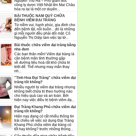
Nguyễn Thu Hà – Phó giám đốc
công ty dược Việt Nhật lên Mai Châu
hóa ra lại là một cơ duyên...
BÀI THUỐC NAM QUÝ CHỮA
BỆNH VIÊM ĐẠI TRÀNG
Từ niềm vui, hạnh phúc, gia đình cho
đến bệnh tật, nỗi buồn…đó là những
gì mỗi người đều phải đối mặt. Cô
Nguyễn Thị Diệp làm việc tại tờ...
Bài thuốc chữa viêm đại tràng bằng
nha đam
Các bạn thân mến! Viêm đại tràng là
căn bệnh mãn tính thường gặp
về đường tiêu hoá rất khó chữa trị
triệt để. Thế nhưng may mắn thay
nh...
"Tinh Hoa Đại Tràng" chữa viêm đại
tràng tốt không?
Nhiều người bị viêm đại tràng nhưng
không biết chữa trị theo hướng nào
cho hiệu quả cao và an toàn. Bởi
hiện nay việc điều trị bệnh viêm đạ...
Đại Tràng Khang Phú chữa viêm đại
tràng tốt không?
Hiện nay đang có rất nhiều thông tin
trái chiều về việc sử dụng Đại Tràng
Khang Phú chữa viêm đại tràng có
tốt hay không? trước những thông...