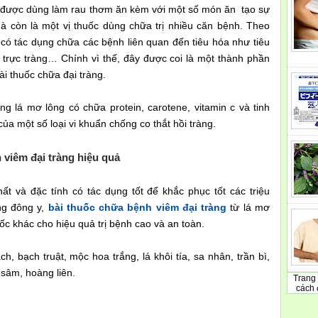
ỉ được dùng làm rau thơm ăn kèm với một số món ăn tạo sự
à còn là một vị thuốc dùng chữa trị nhiều căn bệnh. Theo
, có tác dụng chữa các bệnh liên quan đến tiêu hóa như tiêu
sa trực tràng… Chính vì thế, đây được coi là một thành phần
ài thuốc chữa đại tràng.
ng lá mơ lông có chữa protein, carotene, vitamin c và tinh
của một số loại vi khuẩn chống co thắt hồi tràng.
 viêm đại tràng hiệu quả
t và đặc tính có tác dụng tốt để khắc phục tốt các triệu
ng đông y,
bài thuốc chữa bệnh viêm đại tràng
từ lá mơ
ốc khác cho hiệu quả trị bệnh cao và an toàn.
h, bạch truật, mộc hoa trắng, lá khôi tía, sa nhân, trần bì,
sâm, hoàng liên.
Trang 
cách 