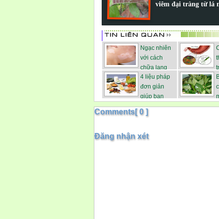
viêm đại tràng từ lá
Ngạc nhiên
C
với cách
chữa lang
t
4 liệu pháp
B
ben b...
hp...
đơn giản
c
giúp bạn
m
kiểm ...
Comments[ 0 ]
Đăng nhận xét