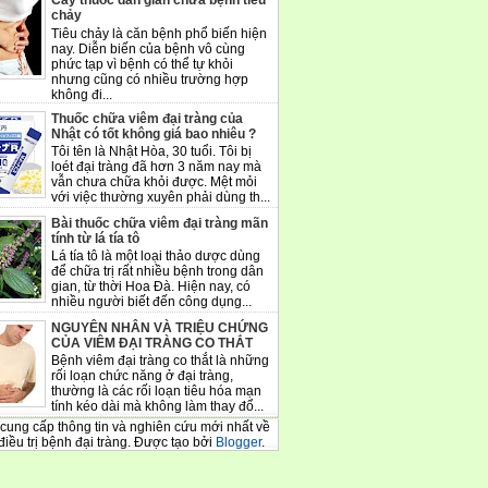
Cây thuốc dân gian chữa bệnh tiêu
chảy
Tiêu chảy là căn bệnh phổ biến hiện
nay. Diễn biến của bệnh vô cùng
phức tạp vì bệnh có thể tự khỏi
nhưng cũng có nhiều trường hợp
không đi...
Thuốc chữa viêm đại tràng của
Nhật có tốt không giá bao nhiêu ?
Tôi tên là Nhật Hòa, 30 tuổi. Tôi bị
loét đại tràng đã hơn 3 năm nay mà
vẫn chưa chữa khỏi được. Mệt mỏi
với việc thường xuyên phải dùng th...
Bài thuốc chữa viêm đại tràng mãn
tính từ lá tía tô
Lá tía tô là một loại thảo dược dùng
để chữa trị rất nhiều bệnh trong dân
gian, từ thời Hoa Đà. Hiện nay, có
nhiều người biết đến công dụng...
NGUYÊN NHÂN VÀ TRIỆU CHỨNG
CỦA VIÊM ĐẠI TRÀNG CO THẮT
Bệnh viêm đại tràng co thắt là những
rối loạn chức năng ở đại tràng,
thường là các rối loạn tiêu hóa mạn
tính kéo dài mà không làm thay đổ...
cung cấp thông tin và nghiên cứu mới nhất về
điều trị bệnh đại tràng. Được tạo bởi
Blogger
.