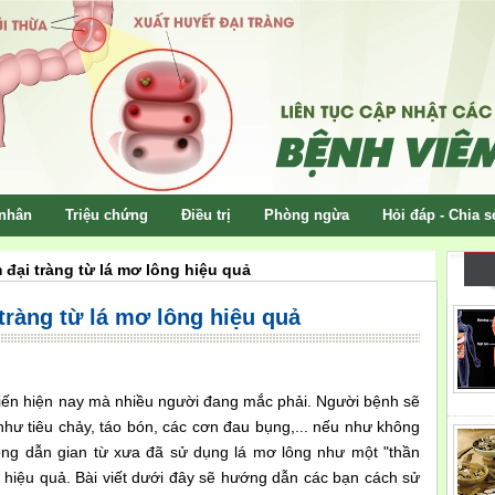
nhân
Triệu chứng
Điều trị
Phòng ngừa
Hỏi đáp - Chia s
 đại tràng từ lá mơ lông hiệu quả
tràng từ lá mơ lông hiệu quả
biến hiện nay mà nhiều người đang mắc phải. Người bệnh sẽ
hư tiêu chảy, táo bón, các cơn đau bụng,... nếu như không
rong dẫn gian từ xưa đã sử dụng lá mơ lông như một "thần
hiệu quả. Bài viết dưới đây sẽ hướng dẫn các bạn cách sử