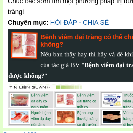
Chúc bác sớm tìm một phương pháp trị dứt
tràng!
Chuyên mục:
HỎI ĐÁP - CHIA SẺ
Bệnh viêm đại tràng có thể c
không?
Nếu bạn thấy hay thì hãy
và
để khí
của tác giả BV "
Bệnh viêm đại tr
được không?
"
Bệnh viêm
Bệnh viêm
Thuốc
dạ dày có
đại tràng co
viêm 
nguy hiểm
thắt có
tràng
Người bệnh
Bệnh ung
Viêm 
không...
nguy...
Nhật ...
viêm dạ dày
thư đại tràng
tràng 
nên ăn gì
có di truyền...
di tru
và...
ha...